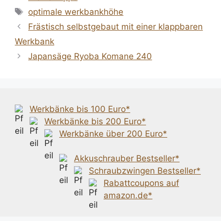
Schlagwörter
optimale werkbankhöhe
Beitrags-
Frästisch selbstgebaut mit einer klappbaren
Navigation
Werkbank
Japansäge Ryoba Komane 240
Werkbänke bis 100 Euro*
Werkbänke bis 200 Euro*
Werkbänke über 200 Euro*
Akkuschrauber Bestseller*
Schraubzwingen Bestseller*
Rabattcoupons auf
amazon.de*