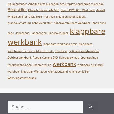
Akkuschrauber
Arbeitsplatte aussägen
Arbeitsplatte aussägen stichsäge
Bestseller
Black & Decker WM 536
Bosch PWB 600 Werkbank
dewalt
winkelschleifer
DWE 4056
frästisch
frästisch selbstgebaut
grundausstattung
hobbywerkstatt
höhenverstellbare Werkbank
japanische
klappbare
säge
Japansäge
Japansägen
kinderwerkbank
werkbank
klappbare werkbank preis
Klappbare
Werkbänke für den Outdoor-Einsatz
oberfräse
optimale werkbankhöhe
Outdoor Werkbank
Ryoba Komane 240
Schraubzwinge
Spannzwinge
werkbank
taschenbohrungen
undercover jig
werkbank für kinder
werkbank klappbar
Werkzeug
werkzeugwand
winkelschleifer
Wohnungsrenovierung
Suche
nach: