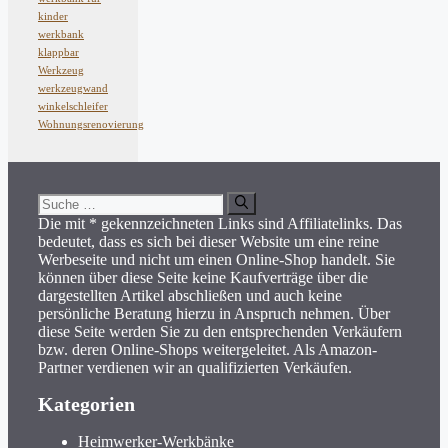
kinder
werkbank
klappbar
Werkzeug
werkzeugwand
winkelschleifer
Wohnungsrenovierung
Suche
nach:
Die mit * gekennzeichneten Links sind Affiliatelinks. Das
bedeutet, dass es sich bei dieser Website um eine reine
Werbeseite und nicht um einen Online-Shop handelt. Sie
können über diese Seite keine Kaufverträge über die
dargestellten Artikel abschließen und auch keine
persönliche Beratung hierzu in Anspruch nehmen. Über
diese Seite werden Sie zu den entsprechenden Verkäufern
bzw. deren Online-Shops weitergeleitet. Als Amazon-
Partner verdienen wir an qualifizierten Verkäufen.
Kategorien
Heimwerker-Werkbänke