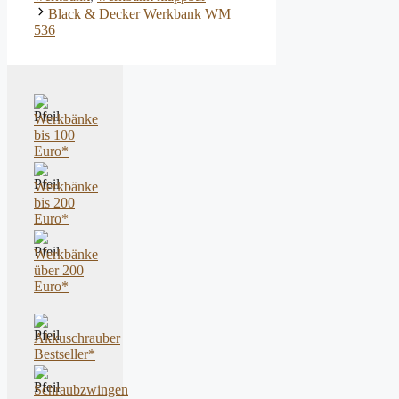
Beitrags-
Black & Decker Werkbank WM
Navigation
536
Werkbänke
bis 100
Euro*
Werkbänke
bis 200
Euro*
Werkbänke
über 200
Euro*
Akkuschrauber
Bestseller*
Schraubzwingen