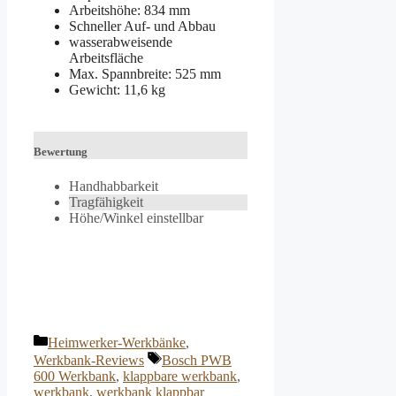
Arbeitshöhe: 834 mm
Schneller Auf- und Abbau
wasserabweisende
Arbeitsfläche
Max. Spannbreite: 525 mm
Gewicht: 11,6 kg
Bewertung
Handhabbarkeit
Tragfähigkeit
Höhe/Winkel einstellbar
Kategorien
Heimwerker-Werkbänke
,
Schlagwörter
Werkbank-Reviews
Bosch PWB
600 Werkbank
,
klappbare werkbank
,
werkbank
,
werkbank klappbar