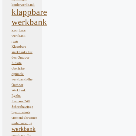
kinderwerkbank
klappbare
werkbank
klappbare
werkbank
preis
Klappbare
Werkbänke für
den Outdoor-
Einsatz
oberfräse
optimale
werkbankhöhe
Outdoor
Werkbank
Ryoba
Komane 240
Schraubzwinge
Spannzwinge
taschenbohrungen
undercover jig
werkbank
werkbank für