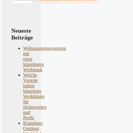
Neueste
Beiträge
Wohnungsrenovierung
mit
einer
klappbaren
Werkbank
Welche
Vorteile
haben
klappbare
Werkbänke
für
Heimwerker
und
Profis
Klappbare
Outdoor