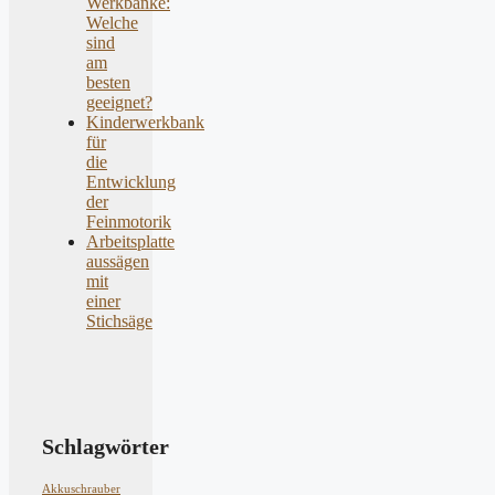
Werkbänke:
Welche
sind
am
besten
geeignet?
Kinderwerkbank
für
die
Entwicklung
der
Feinmotorik
Arbeitsplatte
aussägen
mit
einer
Stichsäge
Schlagwörter
Akkuschrauber