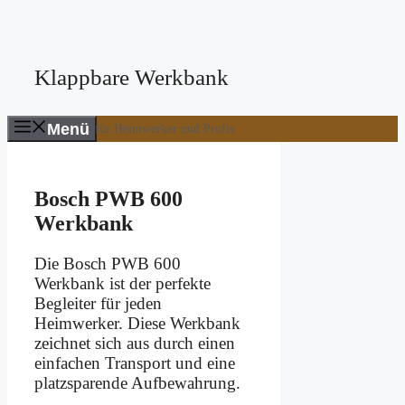
Zum
Inhalt
springen
Klappbare Werkbank
Menü
Werkbänke für Heimwerker und Profis
Bosch PWB 600
Werkbank
Die Bosch PWB 600
Werkbank ist der perfekte
Begleiter für jeden
Heimwerker. Diese Werkbank
zeichnet sich aus durch einen
einfachen Transport und eine
platzsparende Aufbewahrung.