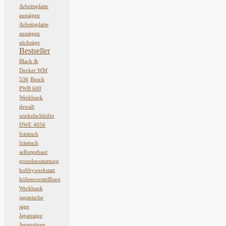
Arbeitsplatte
aussägen
Arbeitsplatte
aussägen
stichsäge
Bestseller
Black &
Decker WM
536
Bosch
PWB 600
Werkbank
dewalt
winkelschleifer
DWE 4056
frästisch
frästisch
selbstgebaut
grundausstattung
hobbywerkstatt
höhenverstellbare
Werkbank
japanische
säge
Japansäge
Japansägen