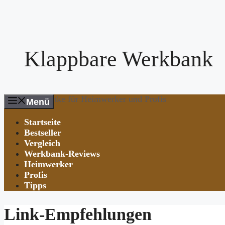
Zum
Inhalt
springen
Klappbare Werkbank
Werkbänke für Heimwerker und Profis
Menü
Startseite
Bestseller
Vergleich
Werkbank-Reviews
Heimwerker
Profis
Tipps
Link-Empfehlungen