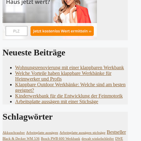
Neueste Beiträge
Wohnungsrenovierung mit einer klappbaren Werkbank
Welche Vorteile haben klappbare Werkbänke für
Heimwerker und Profis
Klappbare Outdoor Werkbänke: Welche sind am besten
geeignet?
Kinderwerkbank für die Entwicklung der Feinmotorik
Arbeitsplatte aussägen mit einer Stichsäge
Schlagwörter
Bestseller
Akkuschrauber
Arbeitsplatte aussägen
Arbeitsplatte aussägen stichsäge
Black & Decker WM 536
Bosch PWB 600 Werkbank
dewalt winkelschleifer
DWE