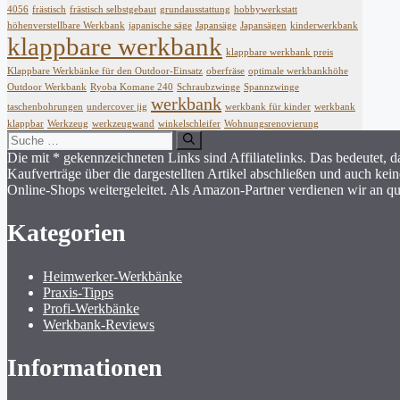
4056
frästisch
frästisch selbstgebaut
grundausstattung
hobbywerkstatt
höhenverstellbare Werkbank
japanische säge
Japansäge
Japansägen
kinderwerkbank
klappbare werkbank
klappbare werkbank preis
Klappbare Werkbänke für den Outdoor-Einsatz
oberfräse
optimale werkbankhöhe
Outdoor Werkbank
Ryoba Komane 240
Schraubzwinge
Spannzwinge
werkbank
taschenbohrungen
undercover jig
werkbank für kinder
werkbank
klappbar
Werkzeug
werkzeugwand
winkelschleifer
Wohnungsrenovierung
Suche
nach:
Die mit * gekennzeichneten Links sind Affiliatelinks. Das bedeutet, d
Kaufverträge über die dargestellten Artikel abschließen und auch ke
Online-Shops weitergeleitet. Als Amazon-Partner verdienen wir an qua
Kategorien
Heimwerker-Werkbänke
Praxis-Tipps
Profi-Werkbänke
Werkbank-Reviews
Informationen